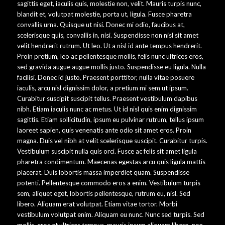
sagittis eget, iaculis quis, molestie non, velit. Mauris turpis nunc,
blandit et, volutpat molestie, porta ut, ligula. Fusce pharetra
convallis urna. Quisque ut nisi. Donec mi odio, faucibus at,
scelerisque quis, convallis in, nisi. Suspendisse non nisl sit amet
velit hendrerit rutrum. Ut leo. Ut a nisl id ante tempus hendrerit.
Proin pretium, leo ac pellentesque mollis, felis nunc ultrices eros,
sed gravida augue augue mollis justo. Suspendisse eu ligula. Nulla
facilisi. Donec id justo. Praesent porttitor, nulla vitae posuere
iaculis, arcu nisl dignissim dolor, a pretium mi sem ut ipsum.
Curabitur suscipit suscipit tellus. Praesent vestibulum dapibus
nibh. Etiam iaculis nunc ac metus. Ut id nisl quis enim dignissim
sagittis. Etiam sollicitudin, ipsum eu pulvinar rutrum, tellus ipsum
laoreet sapien, quis venenatis ante odio sit amet eros. Proin
magna. Duis vel nibh at velit scelerisque suscipit. Curabitur turpis.
Vestibulum suscipit nulla quis orci. Fusce ac felis sit amet ligula
pharetra condimentum. Maecenas egestas arcu quis ligula mattis
placerat. Duis lobortis massa imperdiet quam. Suspendisse
potenti. Pellentesque commodo eros a enim. Vestibulum turpis
sem, aliquet eget, lobortis pellentesque, rutrum eu, nisl. Sed
libero. Aliquam erat volutpat. Etiam vitae tortor. Morbi
vestibulum volutpat enim. Aliquam eu nunc. Nunc sed turpis. Sed
mollis, eros et ultrices tempus, mauris ipsum aliquam libero, non