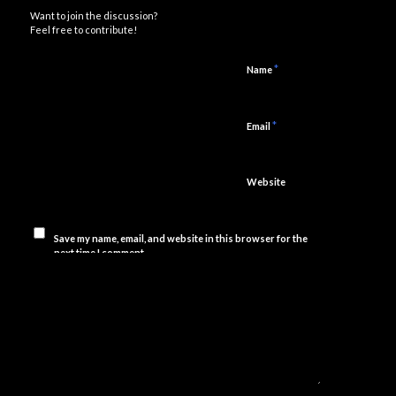
Want to join the discussion?
Feel free to contribute!
*
Name
*
Email
Website
Save my name, email, and website in this browser for the
next time I comment.