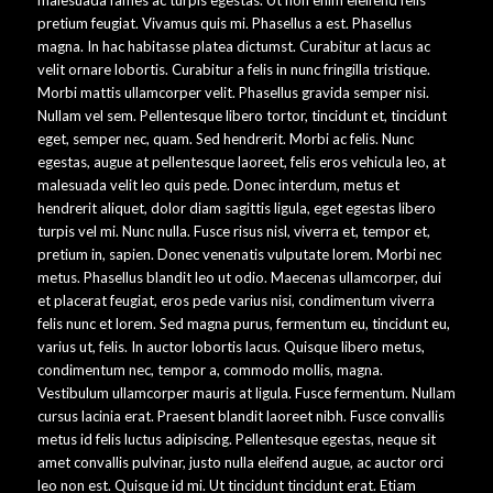
pretium feugiat. Vivamus quis mi. Phasellus a est. Phasellus
magna. In hac habitasse platea dictumst. Curabitur at lacus ac
velit ornare lobortis. Curabitur a felis in nunc fringilla tristique.
Morbi mattis ullamcorper velit. Phasellus gravida semper nisi.
Nullam vel sem. Pellentesque libero tortor, tincidunt et, tincidunt
eget, semper nec, quam. Sed hendrerit. Morbi ac felis. Nunc
egestas, augue at pellentesque laoreet, felis eros vehicula leo, at
malesuada velit leo quis pede. Donec interdum, metus et
hendrerit aliquet, dolor diam sagittis ligula, eget egestas libero
turpis vel mi. Nunc nulla. Fusce risus nisl, viverra et, tempor et,
pretium in, sapien. Donec venenatis vulputate lorem. Morbi nec
metus. Phasellus blandit leo ut odio. Maecenas ullamcorper, dui
et placerat feugiat, eros pede varius nisi, condimentum viverra
felis nunc et lorem. Sed magna purus, fermentum eu, tincidunt eu,
varius ut, felis. In auctor lobortis lacus. Quisque libero metus,
condimentum nec, tempor a, commodo mollis, magna.
Vestibulum ullamcorper mauris at ligula. Fusce fermentum. Nullam
cursus lacinia erat. Praesent blandit laoreet nibh. Fusce convallis
metus id felis luctus adipiscing. Pellentesque egestas, neque sit
amet convallis pulvinar, justo nulla eleifend augue, ac auctor orci
leo non est. Quisque id mi. Ut tincidunt tincidunt erat. Etiam