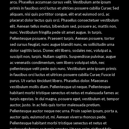
arcu. Phasellus accumsan cursus velit. Vestibulum ante ipsum
primis in faucibus orci luctus et ultrices posuere cubilia Curae; Sed
aliquam, nisi quis porttitor congue, elit erat euismod orci, ac
placerat dolor lectus quis orci. Phasellus consectetuer vestibulum
elit. Aenean tellus metus, bibendum sed, posuere ac, mattis non,
nunc. Vestibulum fringilla pede sit amet augue. In turpis.
Pellentesque posuere. Praesent turpis. Aenean posuere, tortor
sed cursus feugiat, nunc augue blandit nunc, eu sollicitudin urna
dolor sagittis lacus. Donec elit libero, sodales nec, volutpat a,
suscipit non, turpis. Nullam sagittis. Suspendisse pulvinar, augue
ac venenatis condimentum, sem libero volutpat nibh, nec
pellentesque velit pede quis nunc. Vestibulum ante ipsum primis
in faucibus orci luctus et ultrices posuere cubilia Curae; Fusce id
purus. Ut varius tincidunt libero. Phasellus dolor. Maecenas
vestibulum mollis diam. Pellentesque ut neque. Pellentesque
habitant morbi tristique senectus et netus et malesuada fames ac
turpis egestas. In dui magna, posuere eget, vestibulum et, tempor
auctor, justo. In ac felis quis tortor malesuada pretium.
Pellentesque auctor neque nec urna. Proin sapien ipsum, porta a,
auctor quis, euismod ut, mi. Aenean viverra rhoncus pede.
Pellentesque habitant morbi tristique senectus et netus et
malesuada fames ac turpis egestas. Ut non enim eleifend felis