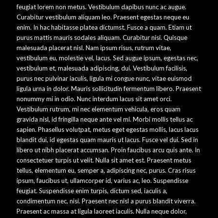
feugiat lorem non metus. Vestibulum dapibus nunc ac augue.
Curabitur vestibulum aliquam leo. Praesent egestas neque eu
enim. In hac habitasse platea dictumst. Fusce a quam. Etiam ut
purus mattis mauris sodales aliquam. Curabitur nisi. Quisque
malesuada placerat nisl. Nam ipsum risus, rutrum vitae,
vestibulum eu, molestie vel, lacus. Sed augue ipsum, egestas nec,
vestibulum et, malesuada adipiscing, dui. Vestibulum facilisis,
purus nec pulvinar iaculis, ligula mi congue nunc, vitae euismod
ligula urna in dolor. Mauris sollicitudin fermentum libero. Praesent
nonummy mi in odio. Nunc interdum lacus sit amet orci.
Vestibulum rutrum, mi nec elementum vehicula, eros quam
gravida nisl, id fringilla neque ante vel mi. Morbi mollis tellus ac
sapien. Phasellus volutpat, metus eget egestas mollis, lacus lacus
blandit dui, id egestas quam mauris ut lacus. Fusce vel dui. Sed in
libero ut nibh placerat accumsan. Proin faucibus arcu quis ante. In
consectetuer turpis ut velit. Nulla sit amet est. Praesent metus
tellus, elementum eu, semper a, adipiscing nec, purus. Cras risus
ipsum, faucibus ut, ullamcorper id, varius ac, leo. Suspendisse
feugiat. Suspendisse enim turpis, dictum sed, iaculis a,
condimentum nec, nisi. Praesent nec nisl a purus blandit viverra.
Praesent ac massa at ligula laoreet iaculis. Nulla neque dolor,