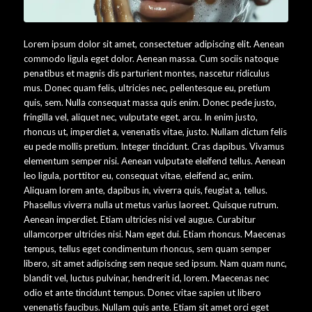
Lorem ipsum dolor sit amet, consectetuer adipiscing elit. Aenean
commodo ligula eget dolor. Aenean massa. Cum sociis natoque
penatibus et magnis dis parturient montes, nascetur ridiculus
mus. Donec quam felis, ultricies nec, pellentesque eu, pretium
quis, sem. Nulla consequat massa quis enim. Donec pede justo,
fringilla vel, aliquet nec, vulputate eget, arcu. In enim justo,
rhoncus ut, imperdiet a, venenatis vitae, justo. Nullam dictum felis
eu pede mollis pretium. Integer tincidunt. Cras dapibus. Vivamus
elementum semper nisi. Aenean vulputate eleifend tellus. Aenean
leo ligula, porttitor eu, consequat vitae, eleifend ac, enim.
Aliquam lorem ante, dapibus in, viverra quis, feugiat a, tellus.
Phasellus viverra nulla ut metus varius laoreet. Quisque rutrum.
Aenean imperdiet. Etiam ultricies nisi vel augue. Curabitur
ullamcorper ultricies nisi. Nam eget dui. Etiam rhoncus. Maecenas
tempus, tellus eget condimentum rhoncus, sem quam semper
libero, sit amet adipiscing sem neque sed ipsum. Nam quam nunc,
blandit vel, luctus pulvinar, hendrerit id, lorem. Maecenas nec
odio et ante tincidunt tempus. Donec vitae sapien ut libero
venenatis faucibus. Nullam quis ante. Etiam sit amet orci eget