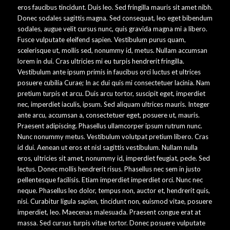
eros faucibus tincidunt. Duis leo. Sed fringilla mauris sit amet nibh.
Donec sodales sagittis magna. Sed consequat, leo eget bibendum
sodales, augue velit cursus nunc, quis gravida magna mi a libero.
Fusce vulputate eleifend sapien. Vestibulum purus quam,
scelerisque ut, mollis sed, nonummy id, metus. Nullam accumsan
lorem in dui. Cras ultricies mi eu turpis hendrerit fringilla.
Vestibulum ante ipsum primis in faucibus orci luctus et ultrices
posuere cubilia Curae; In ac dui quis mi consectetuer lacinia. Nam
pretium turpis et arcu. Duis arcu tortor, suscipit eget, imperdiet
nec, imperdiet iaculis, ipsum. Sed aliquam ultrices mauris. Integer
ante arcu, accumsan a, consectetuer eget, posuere ut, mauris.
Praesent adipiscing. Phasellus ullamcorper ipsum rutrum nunc.
Nunc nonummy metus. Vestibulum volutpat pretium libero. Cras
id dui. Aenean ut eros et nisl sagittis vestibulum. Nullam nulla
eros, ultricies sit amet, nonummy id, imperdiet feugiat, pede. Sed
lectus. Donec mollis hendrerit risus. Phasellus nec sem in justo
pellentesque facilisis. Etiam imperdiet imperdiet orci. Nunc nec
neque. Phasellus leo dolor, tempus non, auctor et, hendrerit quis,
nisi. Curabitur ligula sapien, tincidunt non, euismod vitae, posuere
imperdiet, leo. Maecenas malesuada. Praesent congue erat at
massa. Sed cursus turpis vitae tortor. Donec posuere vulputate