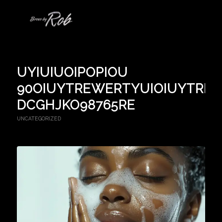
UYIUIUOIPOPIOU
90OIUYTREWERTYUIOIUYTRE
DCGHJKO98765RE
UNCATEGORIZED