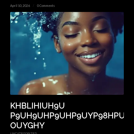
April 10, 2026
/
0 Comments
KHBLIHIUH9U
P9UH9UHP9UHP9UYP98HPUH8
OUYGHY
UNCATEGORIZED